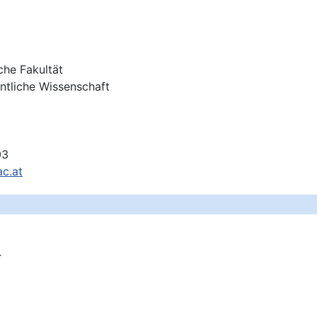
che Fakultät
entliche Wissenschaft
03
ac.at
r