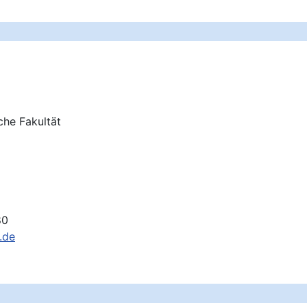
che Fakultät
80
.de