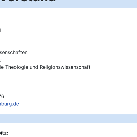
l
ssenschaften
e
relle Theologie und Religionswissenschaft
76
mburg.de
itz: