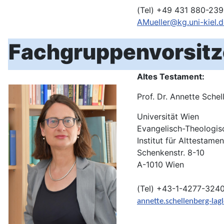
(Tel) +49 431 880-239
AMueller@kg.uni-kiel.
Fachgruppenvorsit
Altes Testament:
Prof. Dr. Annette Sche
Universität Wien
Evangelisch-Theologis
Institut für Alttestame
Schenkenstr. 8-10
A-1010 Wien
(Tel) +43-1-4277-324
annette.schellenberg-lag