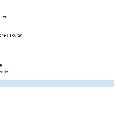
cker
che Fakultät
35
r.de
r