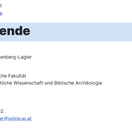
1
de
zende
llenberg-Lagler
che Fakultät
ntliche Wissenschaft und Biblische Archäologie
02
ler@univie.ac.at